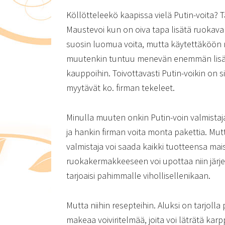
Köllötteleekö kaapissa vielä Putin-voita?
Maustevoi kun on oiva tapa lisätä ruokavalio
suosin luomua voita, mutta käytettäköön ny
muutenkin tuntuu menevän enemmän lisäa
kauppoihin. Toivottavasti Putin-voikin on
myytävät ko. firman tekeleet.
Minulla muuten onkin Putin-voin valmistaja
ja hankin firman voita monta pakettia. Mut
valmistaja voi saada kaikki tuotteensa ma
ruokakermakkeeseen voi upottaa niin jär
tarjoaisi pahimmalle vihollisellenikaan.
Mutta niihin resepteihin. Aluksi on tarjolla
makeaa voiviritelmää, joita voi läträtä karp