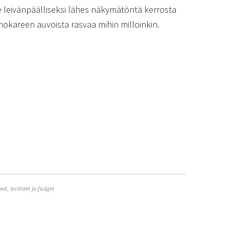
se leivänpäälliseksi lähes näkymätöntä kerrosta
okareen auvoista rasvaa mihin milloinkin.
et, levitteet ja fudget