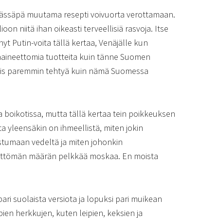
 Tässäpä muutama resepti voivuorta verottamaan.
on niitä ihan oikeasti terveellisiä rasvoja. Itse
t Putin-voita tällä kertaa, Venäjälle kun
ineettomia tuotteita kuin tänne Suomen
 siis paremmin tehtyä kuin nämä Suomessa
 boikotissa, mutta tällä kertaa tein poikkeuksen
ta yleensäkin on ihmeellistä, miten jokin
istumaan vedeltä ja miten johonkin
jettömän määrän pelkkää moskaa. En moista
 pari suolaista versiota ja lopuksi pari muikean
pien herkkujen, kuten leipien, keksien ja