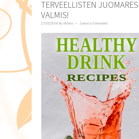
TERVEELLISTEN JUOMARESE
VALMIS!
27/03/2014
by
elviira
Leave a Comment