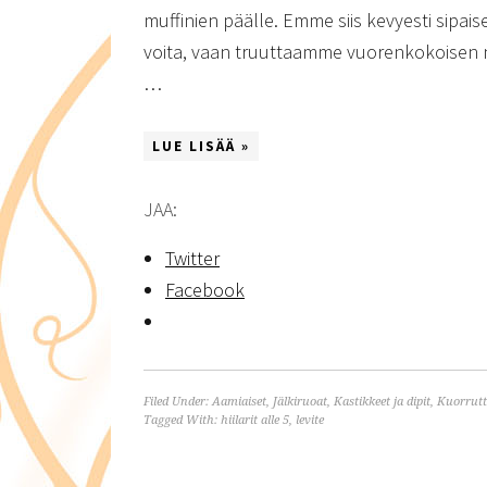
muffinien päälle. Emme siis kevyesti sipai
voita, vaan truuttaamme vuorenkokoisen n
…
LUE LISÄÄ »
JAA:
Twitter
Facebook
Filed Under:
Aamiaiset
,
Jälkiruoat
,
Kastikkeet ja dipit
,
Kuorrutte
Tagged With:
hiilarit alle 5
,
levite