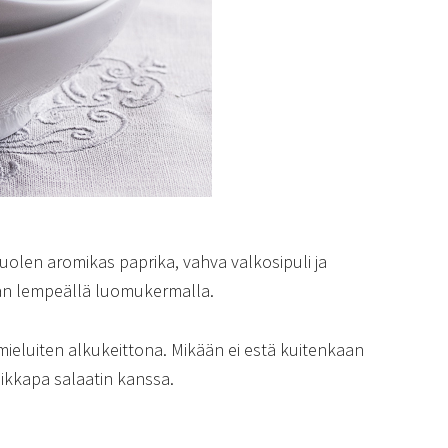
 huolen aromikas paprika, vahva valkosipuli ja
ään lempeällä luomukermalla.
ä mieluiten alkukeittona. Mikään ei estä kuitenkaan
ikkapa salaatin kanssa.