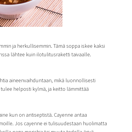
semmin ja herkullisemmin. Tämä soppa iskee kaksi
nssa lähtee kuin ilotulitusraketti taivaalle.
uhtia aineenvaihduntaan, mikä luonnollisesti
tulee helposti kylmä, ja keitto lämmittää
 aine kun on antiseptistä. Cayenne antaa
moille. Jos cayenne ei tulisuudestaan huolimatta
eilla naga morichia tai muuta todella ärjyä