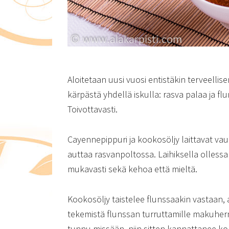
Aloitetaan uusi vuosi entistäkin terveelli
kärpästä yhdellä iskulla: rasva palaa ja flu
Toivottavasti.
Cayennepippuri ja kookosöljy laittavat va
auttaa rasvanpoltossa. Laihiksella ollessa 
mukavasti sekä kehoa että mieltä.
Kookosöljy taistelee flunssaakin vastaan,
tekemistä flunssan turruttamille makuher
tunnu missään, niin sitten kannattanee kok