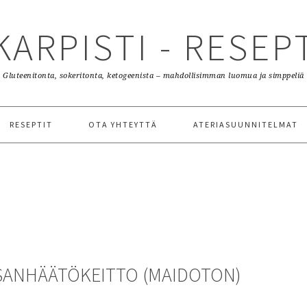
KARPISTI - RESEP
Gluteenitonta, sokeritonta, ketogeenista – mahdollisimman luomua ja simppeliä
RESEPTIT
OTA YHTEYTTÄ
ATERIASUUNNITELMAT
SANHÄÄTÖKEITTO (MAIDOTON)