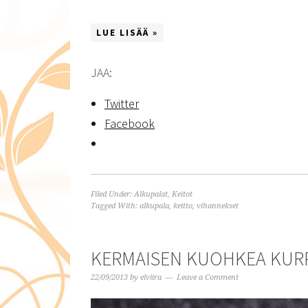
LUE LISÄÄ »
JAA:
Twitter
Facebook
Filed Under:
Alkupalat
,
Keitot
Tagged With:
alkupala
,
keitto
,
vihannekset
KERMAISEN KUOHKEA KUR
22/09/2013
by
elviira
Leave a Comment