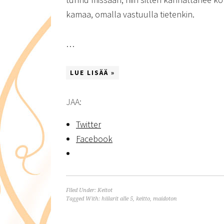
kamaa, omalla vastuulla tietenkin.
…
LUE LISÄÄ »
JAA:
Twitter
Facebook
Filed Under:
Keitot
Tagged With:
hiilarit alle 5
,
keitto
,
maidoton