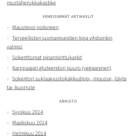
mustaherukkakastike
VIIMEISIMMÄT ARTIKKELIT
Maustevoi poikineen
Terveellisten juomareseptien kirja vihdoinkin
valmis!
Sokerittomat piparminttukarkit
Karppaajan gluteeniton puuro (vegaaninen)
Sokeriton suklaajuustokakkudippi, -mousse, -täyte
tai -kuorrute
ARKISTO
Syyskuu 2014
Maaliskuu 2014
Helmikuu 2014