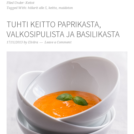
Filed Under:
Keitot
Tagged With:
hiilarit alle 5
,
keitto
,
maidoton
TUHTI KEITTO PAPRIKASTA,
VALKOSIPULISTA JA BASILIKASTA
17/11/2013
by
Elviira
Leave a Comment