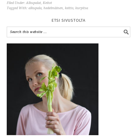
Filed Under:
Alkupalat
,
Keitot
Tagged With:
alkupala
,
hedelmäinen
,
keitto
,
kurpitsa
ETSI SIVUSTOLTA