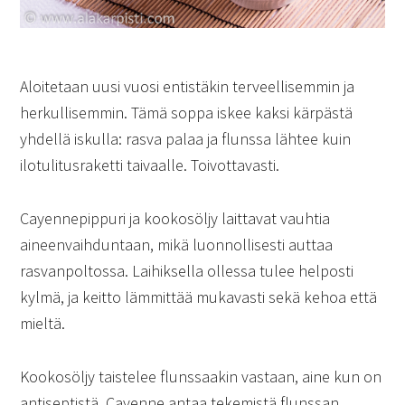
Aloitetaan uusi vuosi entistäkin terveellisemmin ja
herkullisemmin. Tämä soppa iskee kaksi kärpästä
yhdellä iskulla: rasva palaa ja flunssa lähtee kuin
ilotulitusraketti taivaalle. Toivottavasti.
Cayennepippuri ja kookosöljy laittavat vauhtia
aineenvaihduntaan, mikä luonnollisesti auttaa
rasvanpoltossa. Laihiksella ollessa tulee helposti
kylmä, ja keitto lämmittää mukavasti sekä kehoa että
mieltä.
Kookosöljy taistelee flunssaakin vastaan, aine kun on
antiseptistä. Cayenne antaa tekemistä flunssan