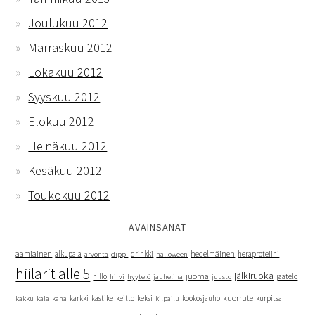
Joulukuu 2012
Marraskuu 2012
Lokakuu 2012
Syyskuu 2012
Elokuu 2012
Heinäkuu 2012
Kesäkuu 2012
Toukokuu 2012
AVAINSANAT
hedelmäinen
aamiainen
alkupala
dippi
drinkki
heraproteiini
arvonta
halloween
hiilarit alle 5
jälkiruoka
juoma
hillo
hyytelö
jäätelö
hirvi
jauheliha
juusto
kuorrute
kakku
kana
karkki
kastike
keitto
keksi
kookosjauho
kurpitsa
kala
kilpailu