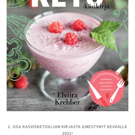
2. OSA KASVISKETOILIJAN KIRJASTA ILMESTYNYT KEVÄÄLLÄ
2021!