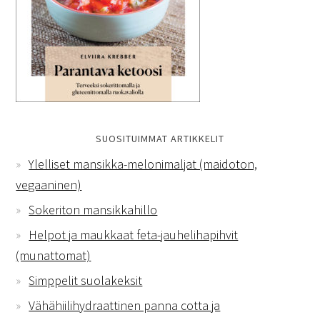
SUOSITUIMMAT ARTIKKELIT
Ylelliset mansikka-melonimaljat (maidoton,
vegaaninen)
Sokeriton mansikkahillo
Helpot ja maukkaat feta-jauhelihapihvit
(munattomat)
Simppelit suolakeksit
Vähähiilihydraattinen panna cotta ja