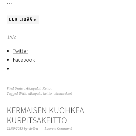
…
LUE LISÄÄ »
JAA:
Twitter
Facebook
Filed Under:
Alkupalat
,
Keitot
Tagged With:
alkupala
,
keitto
,
vihannekset
KERMAISEN KUOHKEA
KURPITSAKEITTO
22/09/2013
by
elviira
Leave a Comment