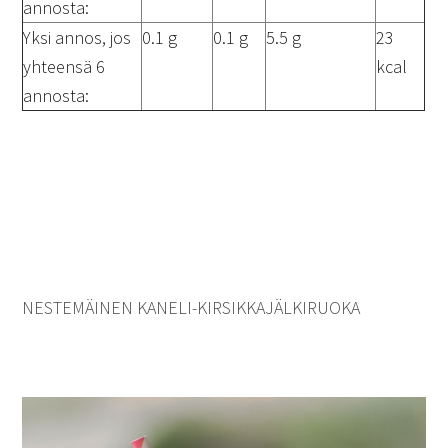
annosta:
Yksi annos, jos
0.1 g
0.1 g
5.5 g
23
yhteensä 6
kcal
annosta:
NESTEMÄINEN KANELI-KIRSIKKAJÄLKIRUOKA