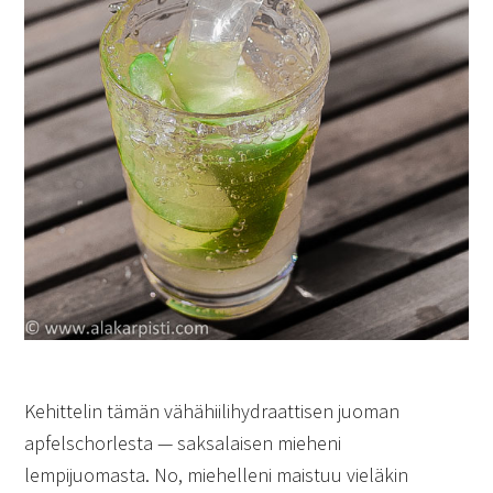
Kehittelin tämän vähähiilihydraattisen juoman
apfelschorlesta — saksalaisen mieheni
lempijuomasta. No, miehelleni maistuu vieläkin