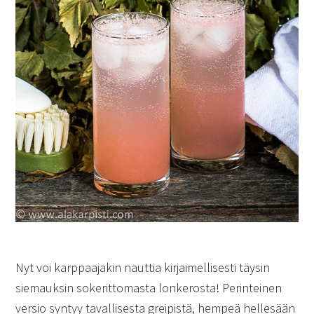
Nyt voi karppaajakin nauttia kirjaimellisesti täysin
siemauksin sokerittomasta lonkerosta! Perinteinen
versio syntyy tavallisesta greipistä, hempeä hellesään