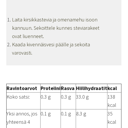
Laita kirsikkastevia ja omenamehu isoon
kannuun. Sekoittele kunnes steviarakeet
ovat liuenneet.
Kaada kivennäisvesi päälle ja sekoita
varovasti.
Ravintoarvot
Proteiini
Rasva
Hiilihydraatit
kcal
Koko satsi:
0.3 g
0.3 g
33.0 g
138
kcal
Yksi annos, jos
0.1 g
0.1 g
8.3 g
35
yhteensä 4
kcal