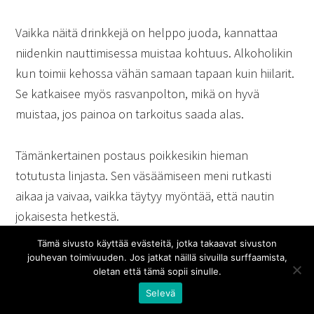
Vaikka näitä drinkkejä on helppo juoda, kannattaa
niidenkin nauttimisessa muistaa kohtuus. Alkoholikin
kun toimii kehossa vähän samaan tapaan kuin hiilarit.
Se katkaisee myös rasvanpolton, mikä on hyvä
muistaa, jos painoa on tarkoitus saada alas.
Tämänkertainen postaus poikkesikin hieman
totutusta linjasta. Sen väsäämiseen meni rutkasti
aikaa ja vaivaa, vaikka täytyy myöntää, että nautin
jokaisesta hetkestä.
Tämä sivusto käyttää evästeitä, jotka takaavat sivuston
Iloitaan kesästä niin kauan kuin sitä kestää. Oli sää
jouhevan toimivuuden. Jos jatkat näillä sivuilla surffaamista,
oletan että tämä sopii sinulle.
mikä tahansa, ensi viikolla leivotaan. Suolaista vai
Selevä
makeaa, se jää nähtäväksi.