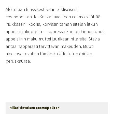
Aloitetaan klassisesti vaan ei kliseisesti
cosmopolitanilla. Koska tavallinen cosmo sisältää
hiukkasen likööriä, korvasin tämän äitelän litkun
appelsiininkuorella — kuoressa kun on hienostunut
appelsiinin maku muttei juurikaan hiilareita. Stevia
antaa näppärästi tarvittavan makeuden. Muut
ainesosat ovatkin tämän kaikille tutun drinkin
peruskauraa.
Hiilaritietoisen cosmopolitan