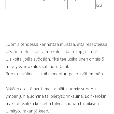
kcal
Juomia tehdessä kannattaa muistaa, että resepteissä
käytän teelusikka- ja ruokalusikkamittoja, ei niitä
lusikoita, joilla syödään. Yksi teelusikallinen on siis 5
ml ja yksi ruokalusikallinen 15 ml.
Ruokailuvälinelusikoihin mahtuu paljon vähemmän.
Mikään ei estä nauttimasta näitä juomia vuoden
ympäri juhlajuomina tai biletysdrinksuina. Lonkerokin
maistuu vaikka keskellä talvea saunan tai hikisen
lumityöurakan jälkeen.