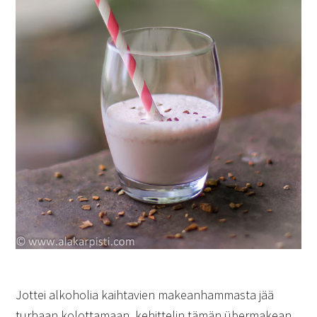
Jottei alkoholia kaihtavien makeanhammasta jää
turhaan kolottamaan, kehittelin tämän übermakean