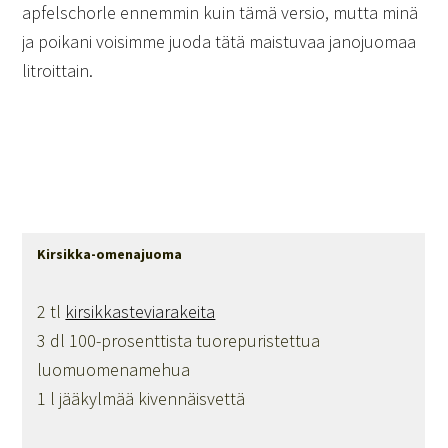
apfelschorle ennemmin kuin tämä versio, mutta minä
ja poikani voisimme juoda tätä maistuvaa janojuomaa
litroittain.
Kirsikka-omenajuoma
2 tl
kirsikkasteviarakeita
3 dl 100-prosenttista tuorepuristettua
luomuomenamehua
1 l jääkylmää kivennäisvettä