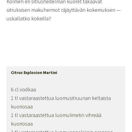
Kolmen eri sitrushedelmän kuoret takaavat
sitruksisen makuhermot räjäyttävän kokemuksen —
uskallatko kokeilla?
Citrus Explosion Martini
6 cl vodkaa
1 tl vastaraastettua luomusitruunan keltaista
kuoriosaa
1 tl vastaraastettua luomulimetin vihreää
kuoriosaa