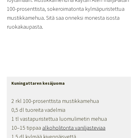
100-prosenttista, sokeroimatonta kylmäpuristettua
mustikkamehua. Sitä saa onneksi monesta isosta
ruokakaupasta.
Kuningattaren kesäjuoma
2 rkl 100-prosenttista mustikkamehua
0,5 dl tuoreita vadelmia
1 tl vastapuristettua luomulimetin mehua
10–15 tippaa
alkoholitonta vaniljasteviaa
1,5 dl kylmää kivennäisvettä