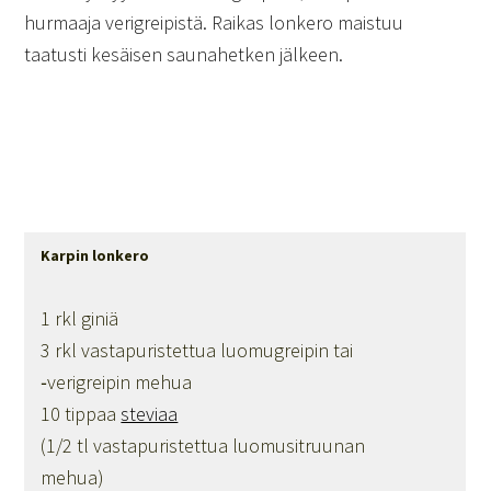
hurmaaja verigreipistä. Raikas lonkero maistuu
taatusti kesäisen saunahetken jälkeen.
Karpin lonkero
1 rkl giniä
3 rkl vastapuristettua luomugreipin tai
‑verigreipin mehua
10 tippaa
steviaa
(1/2 tl vastapuristettua luomusitruunan
mehua)