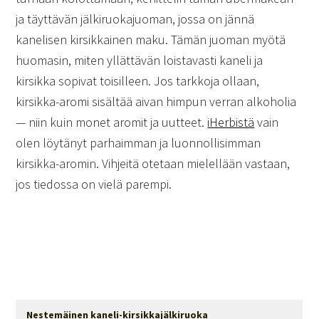
ja täyttävän jälkiruokajuoman, jossa on jännä
kanelisen kirsikkainen maku. Tämän juoman myötä
huomasin, miten yllättävän loistavasti kaneli ja
kirsikka sopivat toisilleen. Jos tarkkoja ollaan,
kirsikka-aromi sisältää aivan himpun verran alkoholia
— niin kuin monet aromit ja uutteet.
iHerbistä
vain
olen löytänyt parhaimman ja luonnollisimman
kirsikka-aromin. Vihjeitä otetaan mielellään vastaan,
jos tiedossa on vielä parempi.
Nestemäinen kaneli-kirsikkajälkiruoka