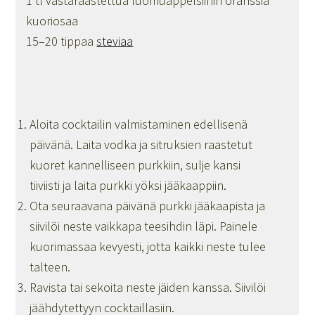
1 tl vastaraastettua luomuappelsiinin oranssia
kuoriosaa
15–20 tippaa
steviaa
Aloita cocktailin valmistaminen edellisenä
päivänä. Laita vodka ja sitruksien raastetut
kuoret kannelliseen purkkiin, sulje kansi
tiiviisti ja laita purkki yöksi jääkaappiin.
Ota seuraavana päivänä purkki jääkaapista ja
siivilöi neste vaikkapa teesihdin läpi. Painele
kuorimassaa kevyesti, jotta kaikki neste tulee
talteen.
Ravista tai sekoita neste jäiden kanssa. Siivilöi
jäähdytettyyn cocktaillasiin.