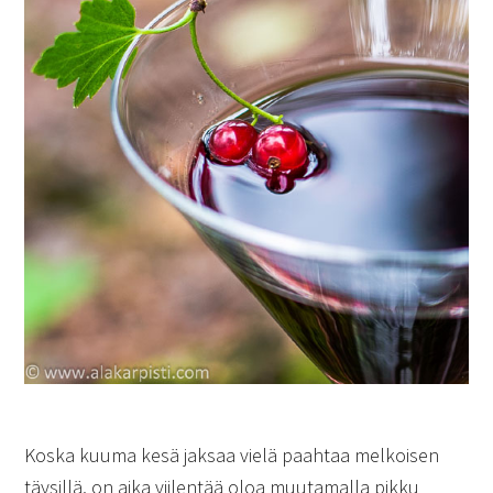
Koska kuuma kesä jaksaa vielä paahtaa melkoisen
täysillä, on aika viilentää oloa muutamalla pikku