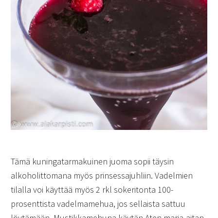
Tämä kuningatarmakuinen juoma sopii täysin
alkoholittomana myös prinsessajuhliin. Vadelmien
tilalla voi käyttää myös 2 rkl sokeritonta 100-
prosenttista vadelmamehua, jos sellaista sattuu
löytämään. Mustikkamehuna käytän Aten marja-aitan