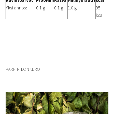
Ravintoarvot
Proteiini
Rasva
Hiilihydraatit
kcal
Yksi annos:
0.1 g
0.1 g
1.0 g
95
kcal
KARPIN LONKERO