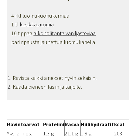
4 rkl luomukuohukermaa
1 tl
kirsikka-aromia
10 tippaa
alkoholitonta vaniljasteviaa
pari ripausta jauhettua luomukanelia
Ravista kaikki ainekset hyvin sekaisin.
Kaada pieneen lasiin ja tarjoile.
Ravintoarvot
Proteiini
Rasva
Hiilihydraatit
kcal
Yksi annos:
1.3 g
21.1 g
1.9 g
203