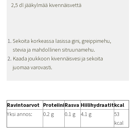
2,5 dl jääkylmää kivennäisvettä
Sekoita korkeassa lasissa gini, greippimehu,
stevia ja mahdollinen sitruunamehu.
Kaada joukkoon kivennäisvesi ja sekoita
juomaa varovasti.
Ravintoarvot
Proteiini
Rasva
Hiilihydraatit
kcal
Yksi annos:
0.2 g
0.1 g
4.1 g
53
kcal