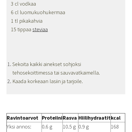
3 cl vodkaa
6 cl luomukuohukermaa
1 tl pikakahvia
15 tippaa
steviaa
Sekoita kaikki ainekset sohjoksi
tehosekoittimessa tai sauvavatkaimella.
Kaada korkeaan lasiin ja tarjoile.
Ravintoarvot
Proteiini
Rasva
Hiilihydraatit
kcal
Yksi annos:
0.6 g
10.5 g
0.9 g
168