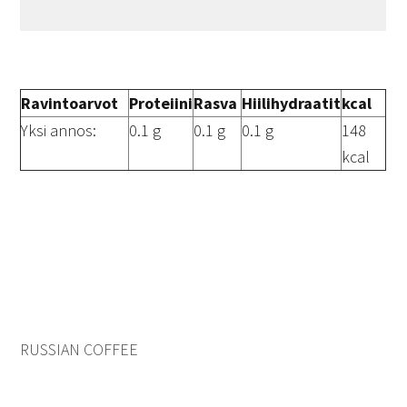
Ravintoarvot
Proteiini
Rasva
Hiilihydraatit
kcal
Yksi annos:
0.1 g
0.1 g
0.1 g
148
kcal
RUSSIAN COFFEE