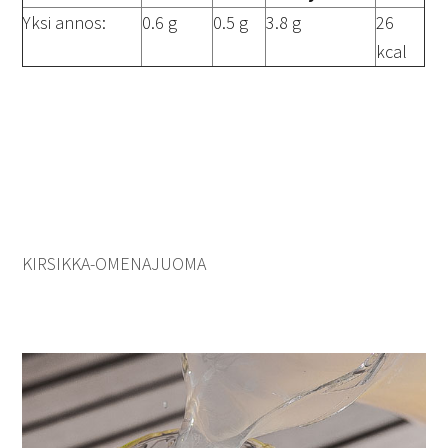
Yksi annos:
0.6 g
0.5 g
3.8 g
26
kcal
KIRSIKKA-OMENAJUOMA