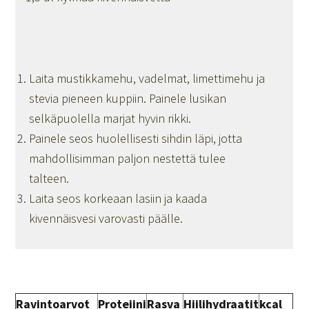
Laita mustikkamehu, vadelmat, limettimehu ja
stevia pieneen kuppiin. Painele lusikan
selkäpuolella marjat hyvin rikki.
Painele seos huolellisesti sihdin läpi, jotta
mahdollisimman paljon nestettä tulee
talteen.
Laita seos korkeaan lasiin ja kaada
kivennäisvesi varovasti päälle.
Ravintoarvot
Proteiini
Rasva
Hiilihydraatit
kcal