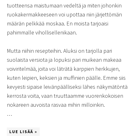
tuotteensa maistumaan vedeltä ja miten johonkin
ruokakermakkeeseen voi upottaa niin järjettömän
määrän pelkkää moskaa. En moista tarjoaisi
pahimmalle vihollisellenikaan.
Mutta niihin resepteihin. Aluksi on tarjolla pari
suolaista versiota ja lopuksi pari muikean makeaa
voiviritelmää, joita voi läträtä karppien herkkujen,
kuten leipien, keksien ja muffinien päälle. Emme siis
kevyesti sipaise leivänpäälliseksi lähes näkymätöntä
kerrosta voita, vaan truuttaamme vuorenkokoisen
nokareen auvoista rasvaa mihin milloinkin.
…
LUE LISÄÄ »