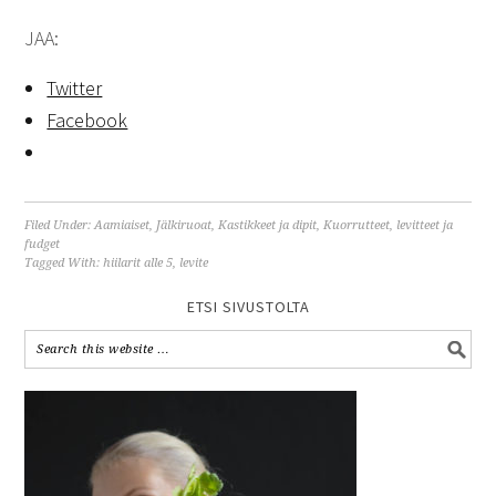
JAA:
Twitter
Facebook
Filed Under:
Aamiaiset
,
Jälkiruoat
,
Kastikkeet ja dipit
,
Kuorrutteet, levitteet ja
fudget
Tagged With:
hiilarit alle 5
,
levite
ETSI SIVUSTOLTA