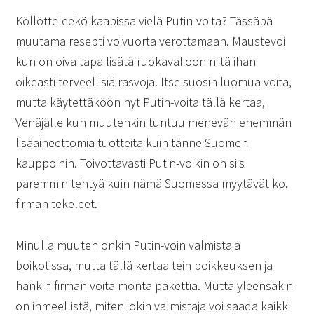
Köllötteleekö kaapissa vielä Putin-voita? Tässäpä
muutama resepti voivuorta verottamaan. Maustevoi
kun on oiva tapa lisätä ruokavalioon niitä ihan
oikeasti terveellisiä rasvoja. Itse suosin luomua voita,
mutta käytettäköön nyt Putin-voita tällä kertaa,
Venäjälle kun muutenkin tuntuu menevän enemmän
lisäaineettomia tuotteita kuin tänne Suomen
kauppoihin. Toivottavasti Putin-voikin on siis
paremmin tehtyä kuin nämä Suomessa myytävät ko.
firman tekeleet.
Minulla muuten onkin Putin-voin valmistaja
boikotissa, mutta tällä kertaa tein poikkeuksen ja
hankin firman voita monta pakettia. Mutta yleensäkin
on ihmeellistä, miten jokin valmistaja voi saada kaikki