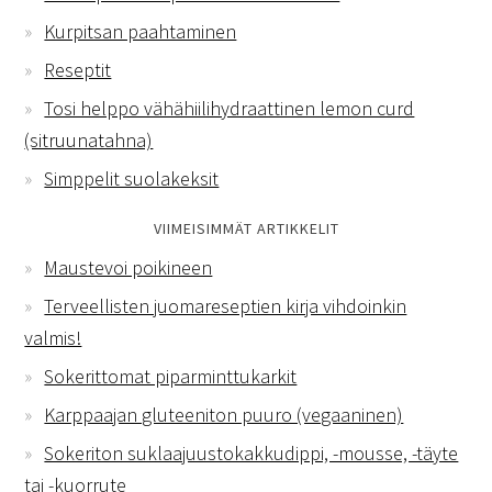
Kurpitsan paahtaminen
Reseptit
Tosi helppo vähähiilihydraattinen lemon curd
(sitruunatahna)
Simppelit suolakeksit
VIIMEISIMMÄT ARTIKKELIT
Maustevoi poikineen
Terveellisten juomareseptien kirja vihdoinkin
valmis!
Sokerittomat piparminttukarkit
Karppaajan gluteeniton puuro (vegaaninen)
Sokeriton suklaajuustokakkudippi, -mousse, -täyte
tai -kuorrute