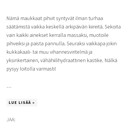
Nämä maukkaat pihvit syntyvät ilman turhaa
säätämistä vaikka keskellä arkipäivän kiireitä. Sekoita
vain kaikki ainekset kerralla massaksi, muotoile
pihveiksi ja paista pannulla. Seuraksi vaikkapa jokin
kukkakaali- tai muu vihannesviritelmä ja
yksinkertainen, vähähiilihydraattinen kastike. Nälkä
pysyy loitolla varmasti!
…
LUE LISÄÄ »
JAA: