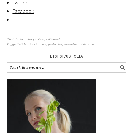
Twitter
Facebook
Filed Under:
Liha ja riista
,
Pääruoat
Tagged With:
hiilarit alle 5
,
jauheliha
,
munaton
,
pääruoka
ETSI SIVUSTOLTA