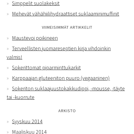
Simppelit suolakeksit
Mehevät vähähiilihydraattiset suklaaminimuffinit
VIIMEISIMMÄT ARTIKKELIT
Maustevoi poikineen
Terveellisten juomareseptien kirja vihdoinkin
valmis!
Sokerittomat piparminttukarkit
Karppaajan gluteeniton puuro (vegaaninen)
Sokeriton suklaajuustokakkudippi, -mousse, -täyte
tai -kuorrute
ARKISTO
Syyskuu 2014
Maaliskuu 2014