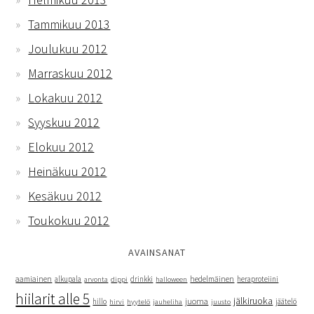
Tammikuu 2013
Joulukuu 2012
Marraskuu 2012
Lokakuu 2012
Syyskuu 2012
Elokuu 2012
Heinäkuu 2012
Kesäkuu 2012
Toukokuu 2012
AVAINSANAT
hedelmäinen
aamiainen
alkupala
dippi
drinkki
heraproteiini
arvonta
halloween
hiilarit alle 5
jälkiruoka
juoma
hillo
hyytelö
jäätelö
hirvi
jauheliha
juusto