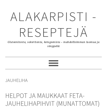
Skip
Skip
Skip
to
to
to
ALAKARPISTI -
primary
content
primary
navigation
sidebar
RESEPTEJÄ
Gluteenitonta, sokeritonta, ketogeenista – mahdollisimman luomua ja
simppeliä
JAUHELIHA
HELPOT JA MAUKKAAT FETA-
JAUHELIHAPIHVIT (MUNATTOMAT)