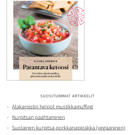
SUOSITUIMMAT ARTIKKELIT
Alakarpistin helpot mustikkamuffinit
Kurpitsan paahtaminen
Suolainen kurpitsa-porkkanapiirakka (vegaaninen)