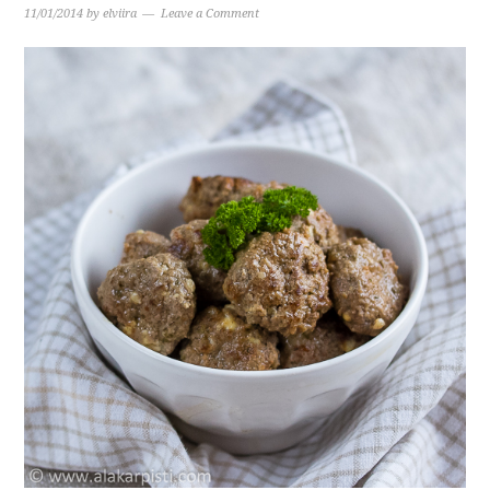
11/01/2014
by
elviira
Leave a Comment