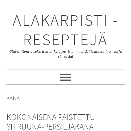
Skip
Skip
Skip
to
to
to
ALAKARPISTI -
primary
content
primary
navigation
sidebar
RESEPTEJÄ
Gluteenitonta, sokeritonta, ketogeenista – mahdollisimman luomua ja
simppeliä
KANA
KOKONAISENA PAISTETTU
SITRUUNA-PERSILJAKANA