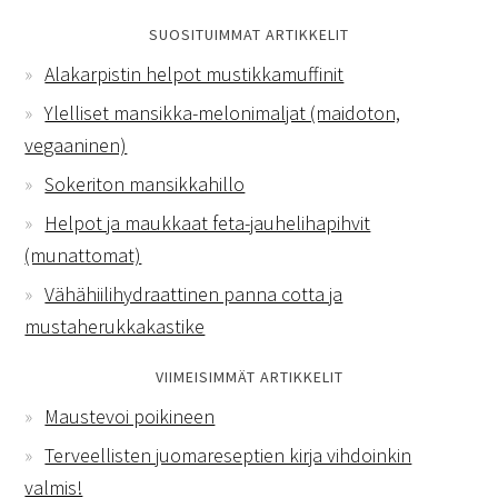
SUOSITUIMMAT ARTIKKELIT
Alakarpistin helpot mustikkamuffinit
Ylelliset mansikka-melonimaljat (maidoton,
vegaaninen)
Sokeriton mansikkahillo
Helpot ja maukkaat feta-jauhelihapihvit
(munattomat)
Vähähiilihydraattinen panna cotta ja
mustaherukkakastike
VIIMEISIMMÄT ARTIKKELIT
Maustevoi poikineen
Terveellisten juomareseptien kirja vihdoinkin
valmis!