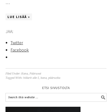
…
LUE LISÄÄ »
JAA:
Twitter
Facebook
Filed Under:
Kana
,
Pääruoat
Tagged With:
hiilarit alle 5
,
kana
,
pääruoka
ETSI SIVUSTOLTA