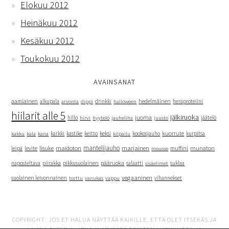
Elokuu 2012
Heinäkuu 2012
Kesäkuu 2012
Toukokuu 2012
AVAINSANAT
hedelmäinen
aamiainen
alkupala
dippi
drinkki
heraproteiini
arvonta
halloween
hiilarit alle 5
jälkiruoka
juoma
hillo
hyytelö
jäätelö
hirvi
jauheliha
juusto
kuorrute
kakku
kana
karkki
kastike
keitto
keksi
kookosjauho
kurpitsa
kala
kilpailu
mantelijauho
marjainen
lisuke
maidoton
munaton
leipä
levite
muffini
mousse
naposteltava
piirakka
pikkusuolainen
pääruoka
salaatti
suklaa
sisäelimet
vegaaninen
suolainen leivonnainen
vanukas
vihannekset
torttu
vappu
COPYRIGHT: JOS ET HALUA NÄYTTÄÄ KAIKILLE, ETTÄ OLET ITSEKÄS JA