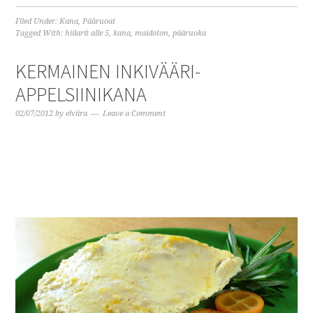
Filed Under:
Kana
,
Pääruoat
Tagged With:
hiilarit alle 5
,
kana
,
maidoton
,
pääruoka
KERMAINEN INKIVÄÄRI-
APPELSIINIKANA
02/07/2012
by
elviira
Leave a Comment