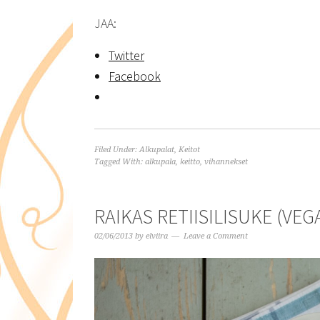
JAA:
Twitter
Facebook
Filed Under:
Alkupalat
,
Keitot
Tagged With:
alkupala
,
keitto
,
vihannekset
RAIKAS RETIISILISUKE (VE
02/06/2013
by
elviira
Leave a Comment