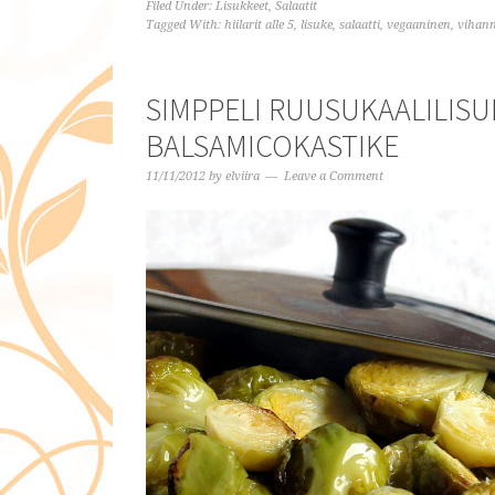
Filed Under:
Lisukkeet
,
Salaatit
Tagged With:
hiilarit alle 5
,
lisuke
,
salaatti
,
vegaaninen
,
vihann
SIMPPELI RUUSUKAALILISU
BALSAMICOKASTIKE
11/11/2012
by
elviira
Leave a Comment