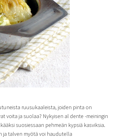
tuneista ruusukaaleista, joiden pinta on
vat voita ja suolaa? Nykyisen al dente -meiningin
kkääksi suosiessaan pehmeän kypsiä kasviksia.
n ja talven myötä voi haudutella