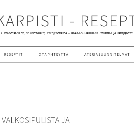
KARPISTI - RESEP
Gluteenitonta, sokeritonta, ketogeenista – mahdollisimman luomua ja simppeliä
RESEPTIT
OTA YHTEYTTÄ
ATERIASUUNNITELMAT
 VALKOSIPULISTA JA