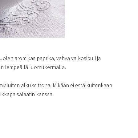
 huolen aromikas paprika, vahva valkosipuli ja
ään lempeällä luomukermalla.
ä mieluiten alkukeittona. Mikään ei estä kuitenkaan
ikkapa salaatin kanssa.