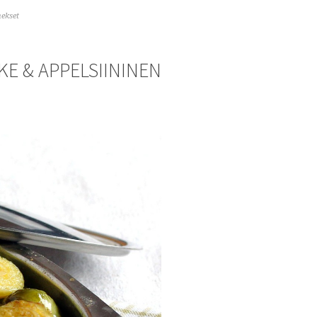
ekset
KE & APPELSIININEN