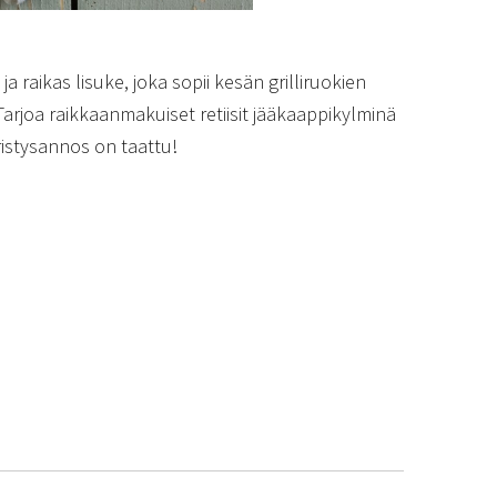
a raikas lisuke, joka sopii kesän grilliruokien
 Tarjoa raikkaanmakuiset retiisit jääkaappikylminä
istysannos on taattu!