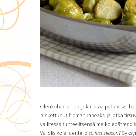
Olenkohan ainoa, joka pitää pehmeiksi hau
ruskettunut hieman rapeaksi ja jotka tirsu
vallitessa tuntee itsensä melko epätrendi
Vai olisiko al dente jo
so last season
? Syksy