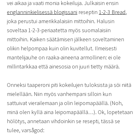
vei aikaa ja vaati monia kokeiluja. Julkaisin ensin
englanninkielisessä blogissani
reseptin
1-2-3 Bread
,
joka perustui amerikkalaisiin mittoihin. Halusin
soveltaa 1-2-3-periaatetta myös suomalaisiin
mittoihin. Kaiken säätämisen jälkeen soveltaminen
olikin helpompaa kuin olin kuvitellut. Ilmeisesti
mantelijauhe on raaka-aineena armollinen: ei ole
millintarkkaa että ainesosia on juuri tietty määrä.
Onneksi taaperoni piti kokeilujen tuloksista ja söi niitä
mielellään. Niin myös vanhempani silloin kun
sattuivat vierailemaan ja olin leipomapäällä. (Noh,
minä olen kyllä aina leipomapäällä…). Ok, lopetetaan
hölötys, annetaan vihdoinkin se resepti, tässä se
tulee, varsågod: