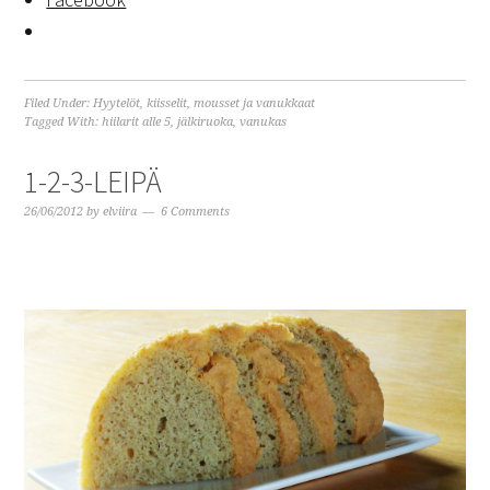
Filed Under:
Hyytelöt, kiisselit, mousset ja vanukkaat
Tagged With:
hiilarit alle 5
,
jälkiruoka
,
vanukas
1-2-3-LEIPÄ
26/06/2012
by
elviira
6 Comments