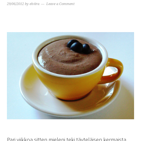
29/06/2012
by
elviira
Leave a Comment
Pari viikkoa sitten mieleni teki täyteläisen kermaista