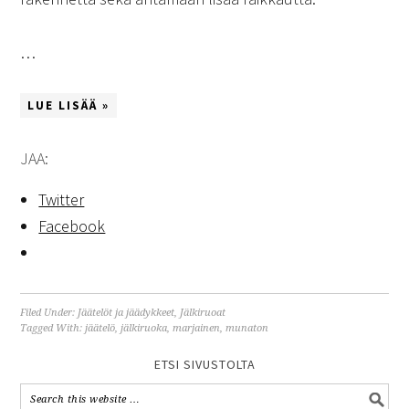
…
LUE LISÄÄ »
JAA:
Twitter
Facebook
Filed Under:
Jäätelöt ja jäädykkeet
,
Jälkiruoat
Tagged With:
jäätelö
,
jälkiruoka
,
marjainen
,
munaton
ETSI SIVUSTOLTA