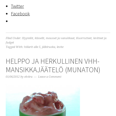
Twitter
Facebook
Filed Under:
Hyytelöt, kiisselit, mousset ja vanukkaat
,
Kuorrutteet, levitteet ja
fudget
Tagged With:
hiilarit alle 5
,
jälkiruoka
,
levite
HELPPO JA HERKULLINEN VHH-
MANSIKKAJÄÄTELÖ (MUNATON)
01/06/2012
by
elviira
Leave a Comment