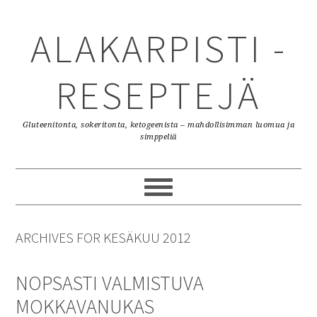
Skip
Skip
Skip
to
to
to
ALAKARPISTI -
primary
content
primary
navigation
sidebar
RESEPTEJÄ
Gluteenitonta, sokeritonta, ketogeenista – mahdollisimman luomua ja
simppeliä
ARCHIVES FOR KESÄKUU 2012
NOPSASTI VALMISTUVA
MOKKAVANUKAS