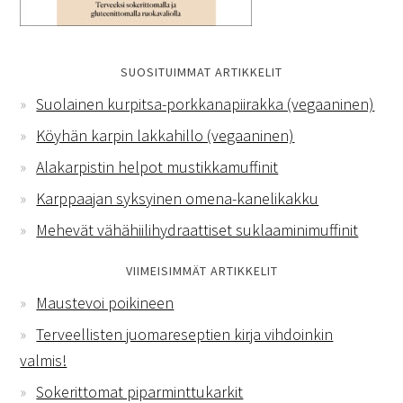
SUOSITUIMMAT ARTIKKELIT
Suolainen kurpitsa-porkkanapiirakka (vegaaninen)
Köyhän karpin lakkahillo (vegaaninen)
Alakarpistin helpot mustikkamuffinit
Karppaajan syksyinen omena-kanelikakku
Mehevät vähähiilihydraattiset suklaaminimuffinit
VIIMEISIMMÄT ARTIKKELIT
Maustevoi poikineen
Terveellisten juomareseptien kirja vihdoinkin
valmis!
Sokerittomat piparminttukarkit