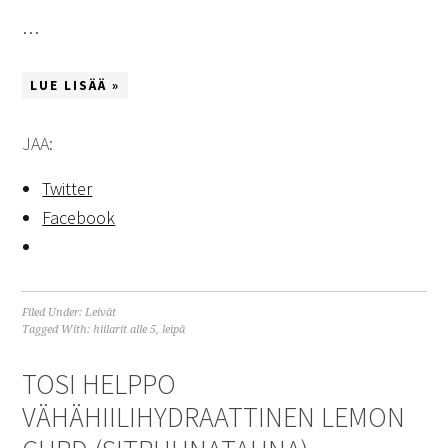
…
LUE LISÄÄ »
JAA:
Twitter
Facebook
Filed Under:
Leivät
Tagged With:
hiilarit alle 5
,
leipä
TOSI HELPPO
VÄHÄHIILIHYDRAATTINEN LEMON