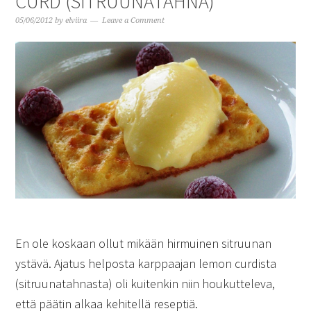
CURD (SITRUUNATAHNA)
05/06/2012
by
elviira
Leave a Comment
En ole koskaan ollut mikään hirmuinen sitruunan
ystävä. Ajatus helposta karppaajan lemon curdista
(sitruunatahnasta) oli kuitenkin niin houkutteleva,
että päätin alkaa kehitellä reseptiä.