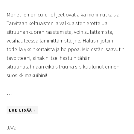
Monet lemon curd -ohjeet ovat aika monimutkaisia.
Tarvitaan keltuaisten ja valkuaisten erottelua,
sitruunankuoren raastamista, voin sulattamista,
vesihauteessa lämmittämistä, jne. Halusin jotain
todella yksinkertaista ja helppoa. Mielestäni saavutin
tavoitteeni, ainakin itse ihastuin tähän
sitruunatahnaan eikä sitruuna siis kuulunut ennen
suosikkimakuihini!
…
LUE LISÄÄ »
JAA: