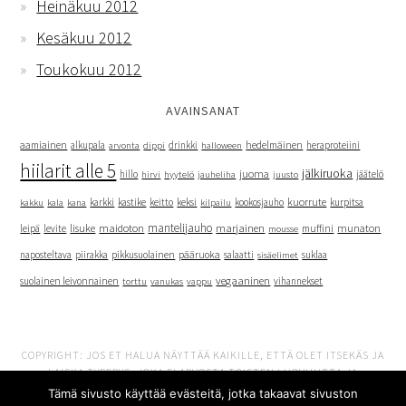
Heinäkuu 2012
Kesäkuu 2012
Toukokuu 2012
AVAINSANAT
hedelmäinen
aamiainen
alkupala
dippi
drinkki
heraproteiini
arvonta
halloween
hiilarit alle 5
jälkiruoka
juoma
hillo
hyytelö
jäätelö
hirvi
jauheliha
juusto
kuorrute
kakku
kana
karkki
kastike
keitto
keksi
kookosjauho
kurpitsa
kala
kilpailu
mantelijauho
marjainen
lisuke
maidoton
munaton
leipä
levite
muffini
mousse
naposteltava
piirakka
pikkusuolainen
pääruoka
salaatti
suklaa
sisäelimet
vegaaninen
suolainen leivonnainen
vanukas
vihannekset
torttu
vappu
COPYRIGHT: JOS ET HALUA NÄYTTÄÄ KAIKILLE, ETTÄ OLET ITSEKÄS JA
LAISKA TYPERYS, JOKA EI ARVOSTA TOISTEN LUOVUUTTA JA
VAIVANNÄKÖÄ, ET KOPIOI RESEPTEJÄNI ETKÄ KUVIA, VAAN LINKITÄT
Tämä sivusto käyttää evästeitä, jotka takaavat sivuston