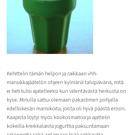
Kehittelin tämän helpon ja raikkaan vhh-
mansikkajäätelön ohjeen kylmänä talvipäivänä, mitä
ei heti tulisi ajatelleeksi kun viilentävästä herkusta on
kyse. Minulla sattui olemaan pakastimen pohjalla
edelliskesän mansikoita, joista oli hyvä päästä eroon.
Kaapista löytyi myös kookosmaitoa ja ajattelin
kokeilla kreikkalaista jogurttia paksuntamaan
rakennetta sekä antamaan lisää raikkautta.