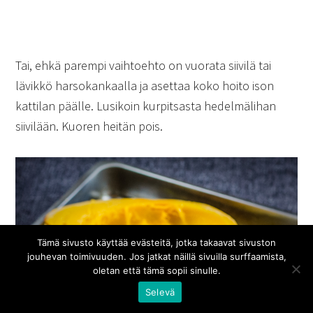
Tai, ehkä parempi vaihtoehto on vuorata siivilä tai
lävikkö harsokankaalla ja asettaa koko hoito ison
kattilan päälle. Lusikoin kurpitsasta hedelmälihan
siivilään. Kuoren heitän pois.
Tämä sivusto käyttää evästeitä, jotka takaavat sivuston
jouhevan toimivuuden. Jos jatkat näillä sivuilla surffaamista,
oletan että tämä sopii sinulle.
Selevä