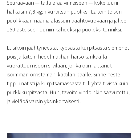
Seuraavaan — tällä erää viimeiseen — kokeiluuni
halkaisin 7,8 kg:n kurpitsan puoliksi. Laitoin toisen
puolikkaan naama alassuin paahtovuokaan ja jälleen
150-asteiseen uuniin kahdeksi ja puoleksi tunniksi.
Lusikoin jäähtyneestä, kypsästä kurpitsasta siemenet
pois ja laitoin hedelmälihan harsokankaalla
vuorattuun isoon siivilään, jonka olin laittanut
isoimman omistamani kattilan päälle. Sinne neste
tippui nätisti ja kurpitsamassasta tuli yhtä tiivistä kuin
purkkikurpitsasta. Huh, tavoite vihdoinkin saavutettu,
ja vieläpä varsin yksinkertaisesti!