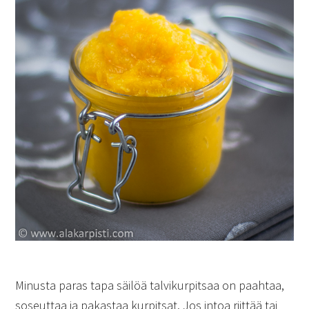
Minusta paras tapa säilöä talvikurpitsaa on paahtaa,
soseuttaa ja pakastaa kurpitsat. Jos intoa riittää tai