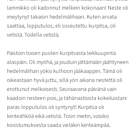
lammikko oli kadonnut melkein kokonaan! Neste oli
imeytynyt takaisin hedelmälihaan. Kuten arvata
saattaa, lopputulos, eli soseutettu kurpitsa, oli
vetistä. Todella vetistä.
Paistoin toisen puolen kurpitsasta leikkuupinta
alaspäin. Oli myöhä, ja jouduin jättämään jäähtyneen
hedelmälihan yöksi kulhoon jääkaappiin. Tämä oli
oikeastaan hyvä juttu, sillä yön aikana nestettä oli
erottunut melkoisesti. Seuraavana päivänä vain
kaadoin nesteen pois, ja tähänastisista kokeiluistani
paras lopputulos oli syntynyt! Kurpitsa oli
kiinteähköä eikä vetistä. Tosin mietin, voisiko
koostumuksesta saada vieläkin kiinteämpää.