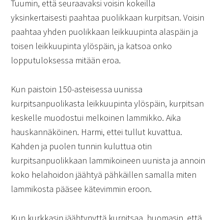
Tuumin, että seuraavaksi voisin kokeilla
yksinkertaisesti paahtaa puolikkaan kurpitsan. Voisin
paahtaa yhden puolikkaan leikkuupinta alaspäin ja
toisen leikkuupinta ylöspäin, ja katsoa onko
lopputuloksessa mitään eroa.
Kun paistoin 150-asteisessa uunissa
kurpitsanpuolikasta leikkuupinta ylöspäin, kurpitsan
keskelle muodostui melkoinen lammikko. Aika
hauskannäköinen. Harmi, ettei tullut kuvattua.
Kahden ja puolen tunnin kuluttua otin
kurpitsanpuolikkaan lammikoineen uunista ja annoin
koko helahoidon jäähtyä pähkäillen samalla miten
lammikosta pääsee kätevimmin eroon.
Kun kurkkasin jäähtynyttä kurpitsaa, huomasin, että