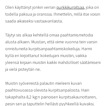
Olen käyttänyt jonkin verran
purkkikurpitsaa
, joka on
todella paksua ja oranssia. Ihmettelin, millä itse voisin
saada aikaiseksi vastaavanlaista.
Täytyi siis alkaa kehitellä omaa paahtamismetodia
alusta alkaen. Muistan, että viime vuonna tein varsin
onnistuneita kurpitsanpaahtamiskokeiluja. Harmi
kyllä en kirjoittanut kokeilujani muistiin, vaikka
yleensä kirjaan muistiin kaikki mahdolliset säätämiseni
ja vielä pisteytän ne.
Muistin syövereistä palautin mieleeni kuvan
paahtovuoassa olevista kurpitsanpaloista. Hain
takapihalta 8,2 kg:n painoisen kurpitsakaunottaren,
pesin sen ja taputtelin hellästi pyyhkeellä kuivaksi.