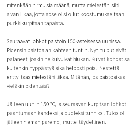
mitenkään hirmuisia määriä, mutta mielestäni silti
aivan liikaa, jotta sose olisi ollut koostumukseltaan
purkkikurpitsan tapaista.
Seuraavat lohkot paistoin 150-asteisessa uunissa.
Pidensin paistoajan kahteen tuntiin. Nyt huiput eivät
palaneet, joskin ne kuivuivat hiukan. Kuivat kohdat sai
kuitenkin nyppäistyä aika helposti pois. Nestettä
erittyi taas mielestäni liikaa. Mitähän, jos paistoaikaa
vieläkin pidentäisi?
Jälleen uuniin 150 °C, ja seuraavan kurpitsan lohkot
paahtumaan kahdeksi ja puoleksi tunniksi. Tulos oli
jälleen hieman parempi, muttei täydellinen.