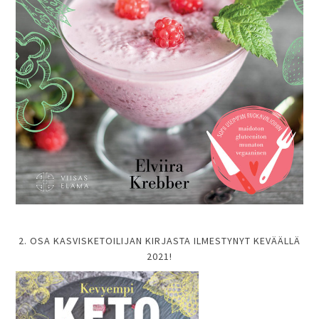
2. OSA KASVISKETOILIJAN KIRJASTA ILMESTYNYT KEVÄÄLLÄ
2021!