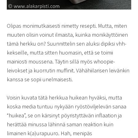
Olipas monimutkaisesti nimetty resepti. Mutta, miten
muuten olisin voinut ilmaista, kuinka monikäyttöinen
tämä herkku on? Suunnittelin sen aluksi dipiksi vhh-
kekseille, mutta sitten huomasin, että se toimii
mainiosti moussena. Täytin sillä myös whoopie-
leivokset ja kuorrutin muffinit. Vähähiilarisen leivänkin
kanssa se sopii unelmaisesti.
Voisin kuvata tätä herkkua huikean hyväksi, mutta
koska media tuntuu nykyään ryöstöviljelevän sanaa
“huikea”, se on kärsinyt pöyristyttävän inflaation ja
herättää minussa lähinnä saman reaktion kuin
limainen k(a)urapuuro. Hah, menipäs