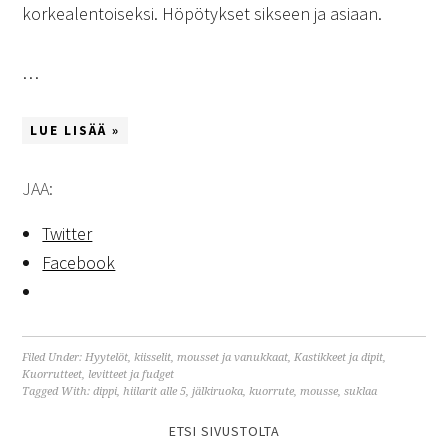
korkealentoiseksi. Höpötykset sikseen ja asiaan.
…
LUE LISÄÄ »
JAA:
Twitter
Facebook
Filed Under:
Hyytelöt, kiisselit, mousset ja vanukkaat
,
Kastikkeet ja dipit
,
Kuorrutteet, levitteet ja fudget
Tagged With:
dippi
,
hiilarit alle 5
,
jälkiruoka
,
kuorrute
,
mousse
,
suklaa
ETSI SIVUSTOLTA