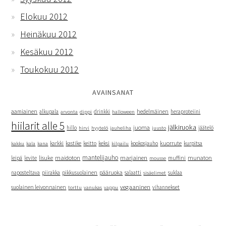
Elokuu 2012
Heinäkuu 2012
Kesäkuu 2012
Toukokuu 2012
AVAINSANAT
hedelmäinen
aamiainen
alkupala
dippi
drinkki
heraproteiini
arvonta
halloween
hiilarit alle 5
jälkiruoka
juoma
hillo
hyytelö
jäätelö
hirvi
jauheliha
juusto
kuorrute
kakku
kana
karkki
kastike
keitto
keksi
kookosjauho
kurpitsa
kala
kilpailu
mantelijauho
marjainen
lisuke
maidoton
munaton
leipä
levite
muffini
mousse
naposteltava
piirakka
pikkusuolainen
pääruoka
salaatti
suklaa
sisäelimet
vegaaninen
suolainen leivonnainen
vanukas
vihannekset
torttu
vappu