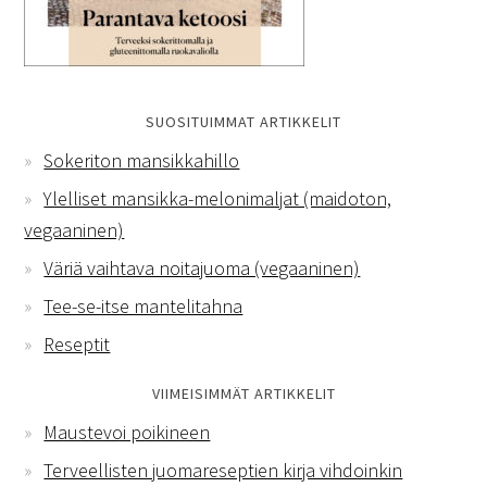
SUOSITUIMMAT ARTIKKELIT
Sokeriton mansikkahillo
Ylelliset mansikka-melonimaljat (maidoton,
vegaaninen)
Väriä vaihtava noitajuoma (vegaaninen)
Tee-se-itse mantelitahna
Reseptit
VIIMEISIMMÄT ARTIKKELIT
Maustevoi poikineen
Terveellisten juomareseptien kirja vihdoinkin