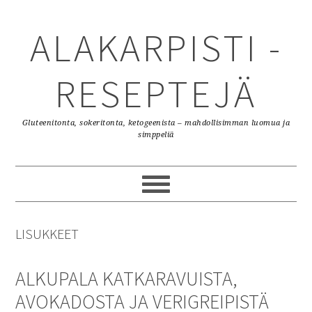
Skip
Skip
Skip
to
to
to
ALAKARPISTI -
primary
content
primary
navigation
sidebar
RESEPTEJÄ
Gluteenitonta, sokeritonta, ketogeenista – mahdollisimman luomua ja
simppeliä
LISUKKEET
ALKUPALA KATKARAVUISTA,
AVOKADOSTA JA VERIGREIPISTÄ