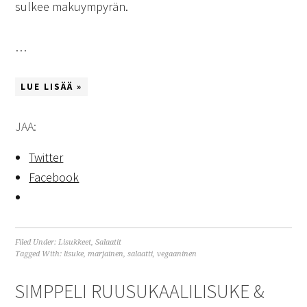
sulkee makuympyrän.
…
LUE LISÄÄ »
JAA:
Twitter
Facebook
Filed Under:
Lisukkeet
,
Salaatit
Tagged With:
lisuke
,
marjainen
,
salaatti
,
vegaaninen
SIMPPELI RUUSUKAALILISUKE &