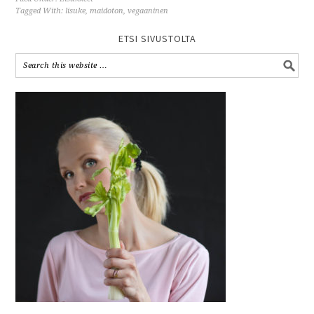
Tagged With:
lisuke
,
maidoton
,
vegaaninen
ETSI SIVUSTOLTA