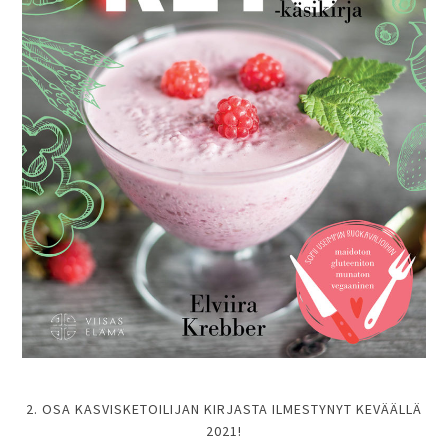
2. OSA KASVISKETOILIJAN KIRJASTA ILMESTYNYT KEVÄÄLLÄ
2021!