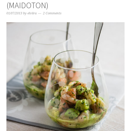
(MAIDOTON)
01/07/2013
by
elviira
2 Comments