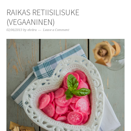
RAIKAS RETIISILISUKE
(VEGAANINEN)
02/06/2013
by
elviira
Leave a Comment