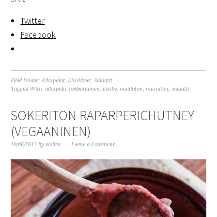
Twitter
Facebook
Filed Under:
Alkupalat
,
Lisukkeet
,
Salaatit
Tagged With:
alkupala
,
hedelmäinen
,
lisuke
,
maidoton
,
munaton
,
salaatti
SOKERITON RAPARPERICHUTNEY
(VEGAANINEN)
10/06/2013
by
elviira
Leave a Comment