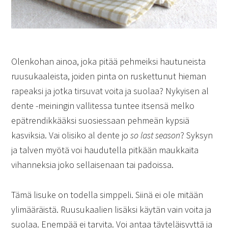
Olenkohan ainoa, joka pitää pehmeiksi hautuneista
ruusukaaleista, joiden pinta on ruskettunut hieman
rapeaksi ja jotka tirsuvat voita ja suolaa? Nykyisen al
dente -meiningin vallitessa tuntee itsensä melko
epätrendikkääksi suosiessaan pehmeän kypsiä
kasviksia. Vai olisiko al dente jo
so last season
? Syksyn
ja talven myötä voi haudutella pitkään maukkaita
vihanneksia joko sellaisenaan tai padoissa.
Tämä lisuke on todella simppeli. Siinä ei ole mitään
ylimääräistä. Ruusukaalien lisäksi käytän vain voita ja
suolaa. Enempää ei tarvita. Voi antaa täyteläisyyttä ja