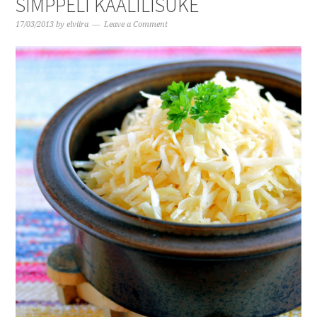
SIMPPELI KAALILISUKE
17/03/2013
by
elviira
Leave a Comment