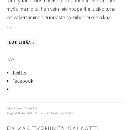
tähtityllalla ruusukkeita leivinpaperille. Niistä tulee
myös mainioita ihan vain leivinpaperille lusikoituna,
jos väkertäminen ei innosta tai siihen ei ole aikaa.
…
LUE LISÄÄ »
JAA:
Twitter
Facebook
Filed Under:
Lisukkeet
Tagged With:
hiilarit alle 5
,
kukkakaali
,
lisuke
RAIKAS TYRNINEN SALAATTI