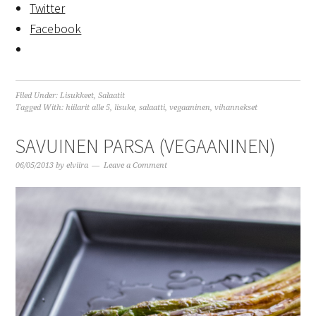
Twitter
Facebook
Filed Under:
Lisukkeet
,
Salaatit
Tagged With:
hiilarit alle 5
,
lisuke
,
salaatti
,
vegaaninen
,
vihannekset
SAVUINEN PARSA (VEGAANINEN)
06/05/2013
by
elviira
Leave a Comment