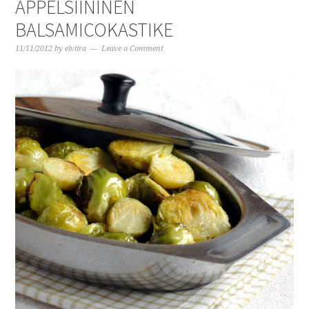
APPELSIININEN
BALSAMICOKASTIKE
11/11/2012
by
elviira
Leave a Comment