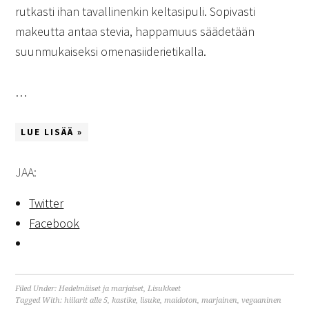
rutkasti ihan tavallinenkin keltasipuli. Sopivasti
makeutta antaa stevia, happamuus säädetään
suunmukaiseksi omenasiiderietikalla.
…
LUE LISÄÄ »
JAA:
Twitter
Facebook
Filed Under:
Hedelmäiset ja marjaiset
,
Lisukkeet
Tagged With:
hiilarit alle 5
,
kastike
,
lisuke
,
maidoton
,
marjainen
,
vegaaninen