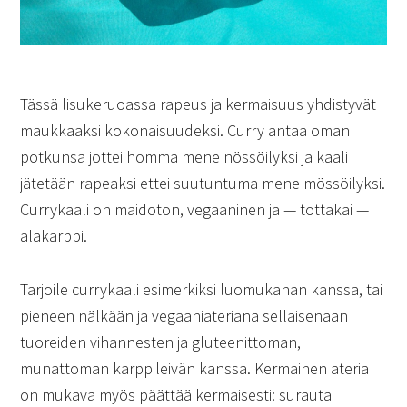
Tässä lisukeruoassa rapeus ja kermaisuus yhdistyvät
maukkaaksi kokonaisuudeksi. Curry antaa oman
potkunsa jottei homma mene nössöilyksi ja kaali
jätetään rapeaksi ettei suutuntuma mene mössöilyksi.
Currykaali on maidoton, vegaaninen ja — tottakai —
alakarppi.
Tarjoile currykaali esimerkiksi luomukanan kanssa, tai
pieneen nälkään ja vegaaniateriana sellaisenaan
tuoreiden vihannesten ja gluteenittoman,
munattoman karppileivän kanssa. Kermainen ateria
on mukava myös päättää kermaisesti: surauta