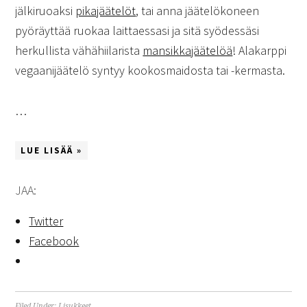
jälkiruoaksi
pikajäätelöt
, tai anna jäätelökoneen
pyöräyttää ruokaa laittaessasi ja sitä syödessäsi
herkullista vähähiilarista
mansikkajäätelöä
! Alakarppi
vegaanijäätelö syntyy kookosmaidosta tai -kermasta.
…
LUE LISÄÄ »
JAA:
Twitter
Facebook
Filed Under:
Lisukkeet