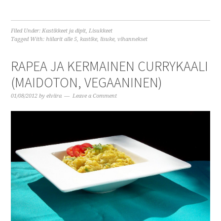
Filed Under:
Kastikkeet ja dipit
,
Lisukkeet
Tagged With:
hiilarit alle 5
,
kastike
,
lisuke
,
vihannekset
RAPEA JA KERMAINEN CURRYKAALI
(MAIDOTON, VEGAANINEN)
01/08/2012
by
elviira
Leave a Comment