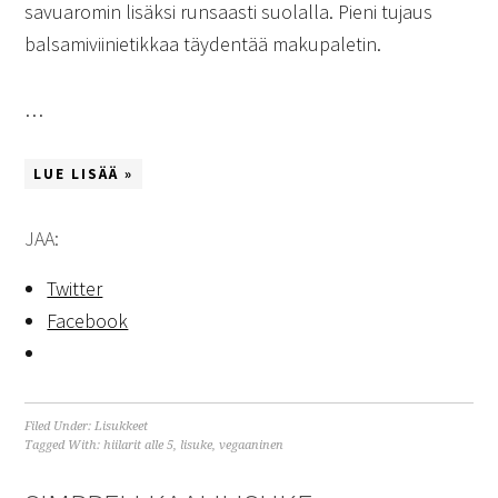
savuaromin lisäksi runsaasti suolalla. Pieni tujaus
balsamiviinietikkaa täydentää makupaletin.
…
LUE LISÄÄ »
JAA:
Twitter
Facebook
Filed Under:
Lisukkeet
Tagged With:
hiilarit alle 5
,
lisuke
,
vegaaninen