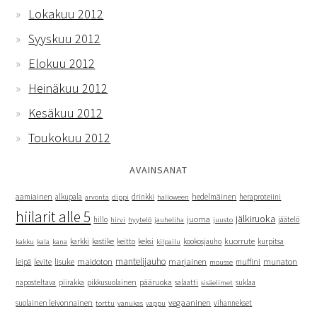
Lokakuu 2012
Syyskuu 2012
Elokuu 2012
Heinäkuu 2012
Kesäkuu 2012
Toukokuu 2012
AVAINSANAT
hedelmäinen
aamiainen
alkupala
dippi
drinkki
heraproteiini
arvonta
halloween
hiilarit alle 5
jälkiruoka
juoma
hillo
hyytelö
jäätelö
hirvi
jauheliha
juusto
kuorrute
kakku
kana
karkki
kastike
keitto
keksi
kookosjauho
kurpitsa
kala
kilpailu
mantelijauho
marjainen
lisuke
maidoton
munaton
leipä
levite
muffini
mousse
naposteltava
piirakka
pikkusuolainen
pääruoka
salaatti
suklaa
sisäelimet
vegaaninen
suolainen leivonnainen
vanukas
vihannekset
torttu
vappu