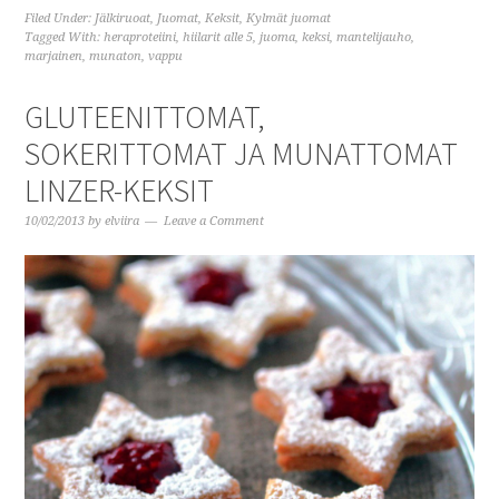
Filed Under:
Jälkiruoat
,
Juomat
,
Keksit
,
Kylmät juomat
Tagged With:
heraproteiini
,
hiilarit alle 5
,
juoma
,
keksi
,
mantelijauho
,
marjainen
,
munaton
,
vappu
GLUTEENITTOMAT,
SOKERITTOMAT JA MUNATTOMAT
LINZER-KEKSIT
10/02/2013
by
elviira
Leave a Comment