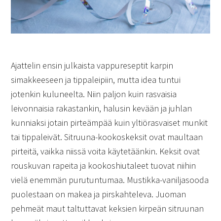
Ajattelin ensin julkaista vappureseptit karpin
simakkeeseen ja tippaleipiin, mutta idea tuntui
jotenkin kuluneelta. Niin paljon kuin rasvaisia
leivonnaisia rakastankin, halusin kevään ja juhlan
kunniaksi jotain pirteämpää kuin yltiörasvaiset munkit
tai tippaleivät. Sitruuna-kookoskeksit ovat maultaan
pirteitä, vaikka niissä voita käytetäänkin. Keksit ovat
rouskuvan rapeita ja kookoshiutaleet tuovat niihin
vielä enemmän purutuntumaa. Mustikka-vaniljasooda
puolestaan on makea ja pirskahteleva. Juoman
pehmeät maut taltuttavat keksien kirpeän sitruunan