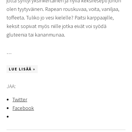
jotta syntyi yksinkertainen ja hyvä keksiresepti johon
olen tyytyväinen. Rapean rouskuvaa, voita, vaniljaa,
toffeeta. Tuliko jo vesi kielelle? Paitsi karppaajille,
keksit sopivat myös niille jotka eivät voi syödä
gluteenia tai kananmunaa.
…
LUE LISÄÄ »
JAA:
Twitter
Facebook