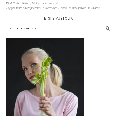
Filed Under:
Keksit
,
Makeat leivonnaiset
Tagged With:
heraproteiini
,
hiilarit alle 5
,
keksi
,
mantelijauho
,
munaton
ETSI SIVUSTOLTA