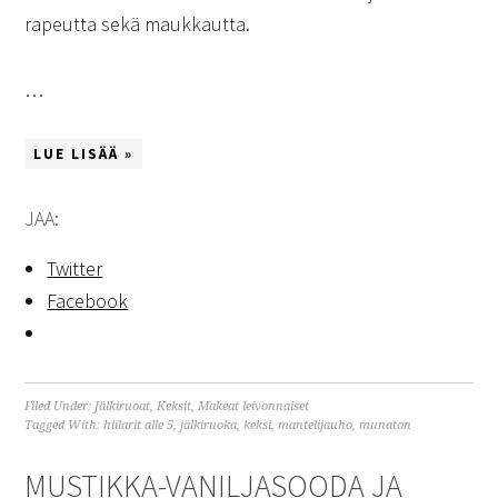
rapeutta sekä maukkautta.
…
LUE LISÄÄ »
JAA:
Twitter
Facebook
Filed Under:
Jälkiruoat
,
Keksit
,
Makeat leivonnaiset
Tagged With:
hiilarit alle 5
,
jälkiruoka
,
keksi
,
mantelijauho
,
munaton
MUSTIKKA-VANILJASOODA JA