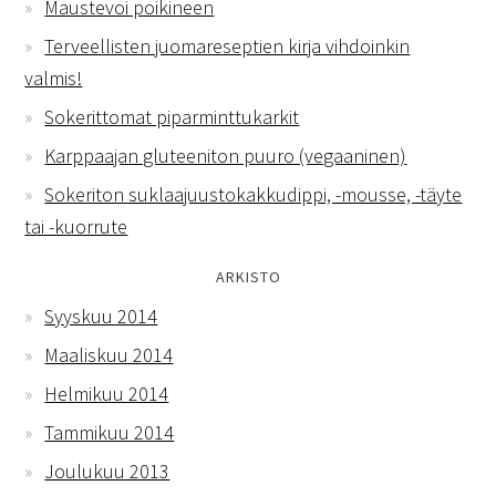
Maustevoi poikineen
Terveellisten juomareseptien kirja vihdoinkin
valmis!
Sokerittomat piparminttukarkit
Karppaajan gluteeniton puuro (vegaaninen)
Sokeriton suklaajuustokakkudippi, -mousse, -täyte
tai -kuorrute
ARKISTO
Syyskuu 2014
Maaliskuu 2014
Helmikuu 2014
Tammikuu 2014
Joulukuu 2013