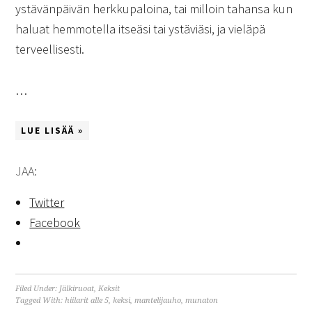
ystävänpäivän herkkupaloina, tai milloin tahansa kun
haluat hemmotella itseäsi tai ystäviäsi, ja vieläpä
terveellisesti.
…
LUE LISÄÄ »
JAA:
Twitter
Facebook
Filed Under:
Jälkiruoat
,
Keksit
Tagged With:
hiilarit alle 5
,
keksi
,
mantelijauho
,
munaton