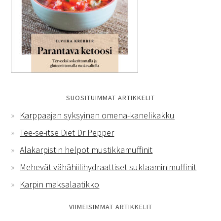
SUOSITUIMMAT ARTIKKELIT
Karppaajan syksyinen omena-kanelikakku
Tee-se-itse Diet Dr Pepper
Alakarpistin helpot mustikkamuffinit
Mehevät vähähiilihydraattiset suklaaminimuffinit
Karpin maksalaatikko
VIIMEISIMMÄT ARTIKKELIT