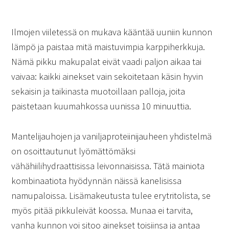
Ilmojen viiletessä on mukava kääntää uuniin kunnon
lämpö ja paistaa mitä maistuvimpia karppiherkkuja.
Nämä pikku makupalat eivät vaadi paljon aikaa tai
vaivaa: kaikki ainekset vain sekoitetaan käsin hyvin
sekaisin ja taikinasta muotoillaan palloja, joita
paistetaan kuumahkossa uunissa 10 minuuttia.
Mantelijauhojen ja vaniljaproteiinijauheen yhdistelmä
on osoittautunut lyömättömäksi
vähähiilihydraattisissa leivonnaisissa. Tätä mainiota
kombinaatiota hyödynnän näissä kanelisissa
namupaloissa. Lisämakeutusta tulee erytritolista, se
myös pitää pikkuleivät koossa. Munaa ei tarvita,
vanha kunnon voi sitoo ainekset toisiinsa ja antaa