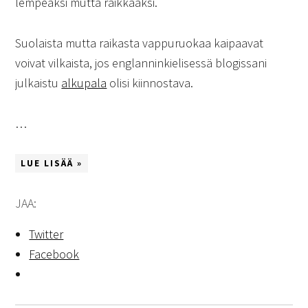
lempeäksi mutta raikkaaksi.
Suolaista mutta raikasta vappuruokaa kaipaavat
voivat vilkaista, jos englanninkielisessä blogissani
julkaistu
alkupala
olisi kiinnostava.
…
LUE LISÄÄ »
JAA:
Twitter
Facebook