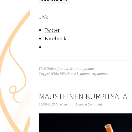
JAA:
Twitter
Facebook
Filed Under:
Juomat
,
Kuumat juomat
Tagged With:
hiilarit alle 5
,
juoma
,
vegaaninen
MAUSTEINEN KURPITSALAT
18/09/2013
by
elviira
Leave a Comment