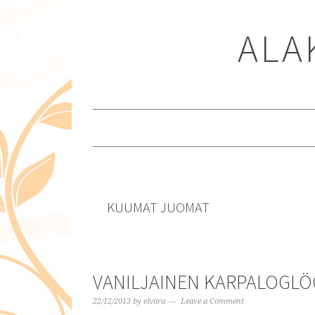
Skip
Skip
Skip
to
to
to
ALA
primary
content
primary
navigation
sidebar
KUUMAT JUOMAT
VANILJAINEN KARPALOGLÖG
22/12/2013
by
elviira
Leave a Comment