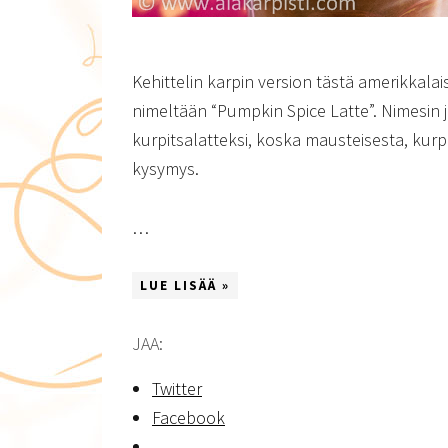
Kehittelin karpin version tästä amerikkala
nimeltään “Pumpkin Spice Latte”. Nimesin 
kurpitsalatteksi, koska mausteisesta, kur
kysymys.
…
LUE LISÄÄ »
JAA:
Twitter
Facebook