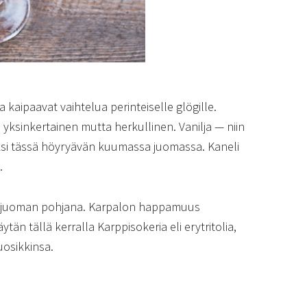
a kaipaavat vaihtelua perinteiselle glögille.
sinkertainen mutta herkullinen. Vanilja — niin
äksi tässä höyryävän kuumassa juomassa. Kaneli
.
i juoman pohjana. Karpalon happamuus
ytän tällä kerralla Karppisokeria eli erytritolia,
uosikkinsa.