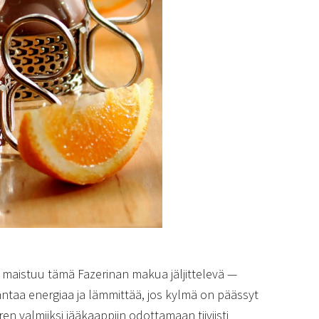
n maistuu tämä Fazerinan makua jäljittelevä —
taa energiaa ja lämmittää, jos kylmä on päässyt
n valmiiksi jääkaappiin odottamaan tiiviisti