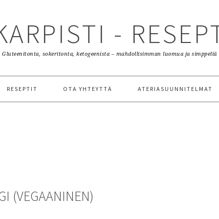
KARPISTI - RESEP
Gluteenitonta, sokeritonta, ketogeenista – mahdollisimman luomua ja simppeliä
RESEPTIT
OTA YHTEYTTÄ
ATERIASUUNNITELMAT
I (VEGAANINEN)