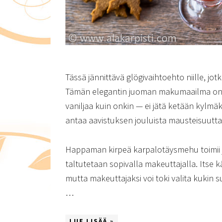
Tässä jännittävä glögivaihtoehto niille, jotk
Tämän elegantin juoman makumaailma on yk
vaniljaa kuin onkin — ei jätä ketään kylm
antaa aavistuksen jouluista mausteisuutta
Happaman kirpeä karpalotäysmehu toimi
taltutetaan sopivalla makeuttajalla. Itse kä
mutta makeuttajaksi voi toki valita kukin s
…
LUE LISÄÄ »