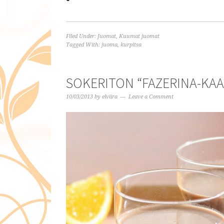
Filed Under:
Juomat
,
Kuumat juomat
Tagged With:
juoma
,
kurpitsa
SOKERITON “FAZERINA-KA
10/03/2013
by
elviira
Leave a Comment