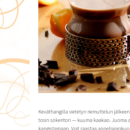
Keväthangilla vietetyn riemuttelun jälkee
tosin sokeriton — kuuma kaakao. Juoma an
kangistamaan. Voit raastaa appelsiininkuore