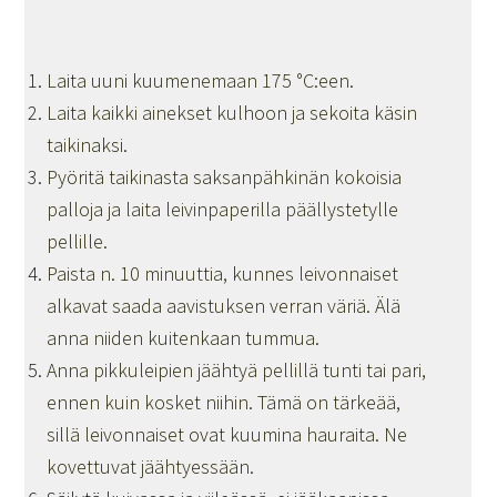
Laita uuni kuumenemaan 175 °C:een.
Laita kaikki ainekset kulhoon ja sekoita käsin
taikinaksi.
Pyöritä taikinasta saksanpähkinän kokoisia
palloja ja laita leivinpaperilla päällystetylle
pellille.
Paista n. 10 minuuttia, kunnes leivonnaiset
alkavat saada aavistuksen verran väriä. Älä
anna niiden kuitenkaan tummua.
Anna pikkuleipien jäähtyä pellillä tunti tai pari,
ennen kuin kosket niihin. Tämä on tärkeää,
sillä leivonnaiset ovat kuumina hauraita. Ne
kovettuvat jäähtyessään.