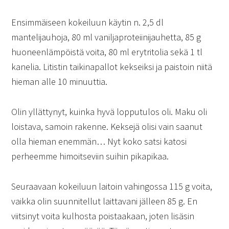
Ensimmäiseen kokeiluun käytin n. 2,5 dl
mantelijauhoja, 80 ml vaniljaproteiinijauhetta, 85 g
huoneenlämpöistä voita, 80 ml erytritolia sekä 1 tl
kanelia. Litistin taikinapallot kekseiksi ja paistoin niitä
hieman alle 10 minuuttia.
Olin yllättynyt, kuinka hyvä lopputulos oli. Maku oli
loistava, samoin rakenne. Keksejä olisi vain saanut
olla hieman enemmän… Nyt koko satsi katosi
perheemme himoitseviin suihin pikapikaa.
Seuraavaan kokeiluun laitoin vahingossa 115 g voita,
vaikka olin suunnitellut laittavani jälleen 85 g. En
viitsinyt voita kulhosta poistaakaan, joten lisäsin