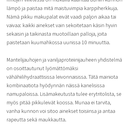
lämpö ja paistaa mitä maistuvimpia karppiherkkuja.
Nämä pikku makupalat eivät vaadi paljon aikaa tai
vaivaa: kaikki ainekset vain sekoitetaan käsin hyvin
sekaisin ja taikinasta muotoillaan palloja, joita
paistetaan kuumahkossa uunissa 10 minuuttia.
Mantelijauhojen ja vaniljaproteiinijauheen yhdistelmä
on osoittautunut lyömättömäksi
vähähiilihydraattisissa leivonnaisissa. Tätä mainiota
kombinaatiota hyödynnän näissä kanelisissa
namupaloissa. Lisämakeutusta tulee erytritolista, se
myös pitää pikkuleivät koossa. Munaa ei tarvita,
vanha kunnon voi sitoo ainekset toisiinsa ja antaa
rapeutta sekä maukkautta.