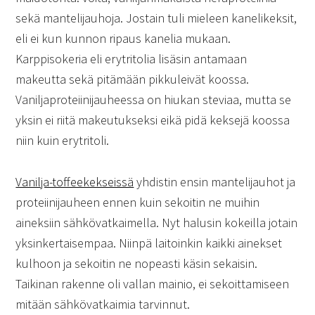
sekä mantelijauhoja. Jostain tuli mieleen kanelikeksit,
eli ei kun kunnon ripaus kanelia mukaan.
Karppisokeria eli erytritolia lisäsin antamaan
makeutta sekä pitämään pikkuleivät koossa.
Vaniljaproteiinijauheessa on hiukan steviaa, mutta se
yksin ei riitä makeutukseksi eikä pidä keksejä koossa
niin kuin erytritoli.
Vanilja-toffeekekseissä
yhdistin ensin mantelijauhot ja
proteiinijauheen ennen kuin sekoitin ne muihin
aineksiin sähkövatkaimella. Nyt halusin kokeilla jotain
yksinkertaisempaa. Niinpä laitoinkin kaikki ainekset
kulhoon ja sekoitin ne nopeasti käsin sekaisin.
Taikinan rakenne oli vallan mainio, ei sekoittamiseen
mitään sähkövatkaimia tarvinnut.