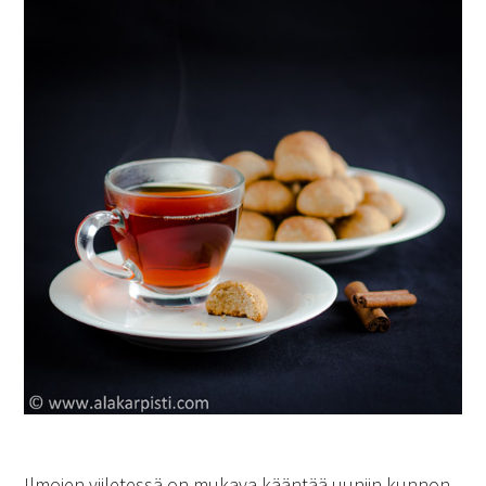
Ilmojen viiletessä on mukava kääntää uuniin kunnon