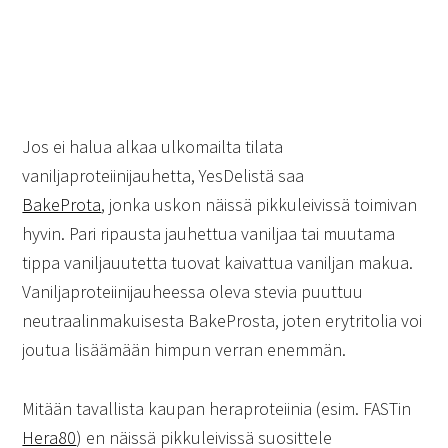
Jos ei halua alkaa ulkomailta tilata
vaniljaproteiinijauhetta, YesDelistä saa
BakeProta
, jonka uskon näissä pikkuleivissä toimivan
hyvin. Pari ripausta jauhettua vaniljaa tai muutama
tippa vaniljauutetta tuovat kaivattua vaniljan makua.
Vaniljaproteiinijauheessa oleva stevia puuttuu
neutraalinmakuisesta BakeProsta, joten erytritolia voi
joutua lisäämään himpun verran enemmän.
Mitään tavallista kaupan heraproteiinia (esim. FASTin
Hera80
) en näissä pikkuleivissä suosittele