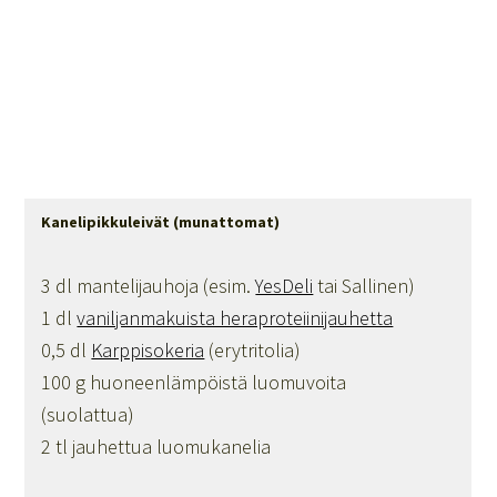
Kanelipikkuleivät (munattomat)
3 dl mantelijauhoja (esim.
YesDeli
tai Sallinen)
1 dl
vaniljanmakuista heraproteiinijauhetta
0,5 dl
Karppisokeria
(erytritolia)
100 g huoneenlämpöistä luomuvoita
(suolattua)
2 tl jauhettua luomukanelia