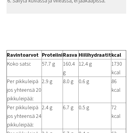
Säilytä kuivassa ja viileässä, ei jääkaapissa.
Ravintoarvot
Proteiini
Rasva
Hiilihydraatit
kcal
Koko satsi:
57.7 g
160.4
12.4 g
1730
g
kcal
Per pikkuleipä
2.9 g
8.0 g
0.6 g
86
jos yhteensä 20
kcal
pikkuleipää:
Per pikkuleipä
2.4 g
6.7 g
0.5 g
72
jos yhteensä 24
kcal
pikkuleipää: