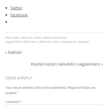
Twitter
Facebook
Filed Under:
Jälkiruoat
,
Keksit
,
Makeat leivonnaiset
Tagged With:
hiilarit alle 5
,
jälkiruoka
,
keksi
,
mantelijauho
,
munaton
« Näkkäri
Köyhän karpin lakkahillo (vegaaninen) »
LEAVE A REPLY
Your email address will not be published.
Required fields are
marked
*
Comment
*