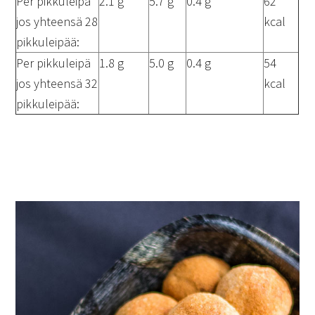
Per pikkuleipä
2.1 g
5.7 g
0.4 g
62
jos yhteensä 28
kcal
pikkuleipää:
Per pikkuleipä
1.8 g
5.0 g
0.4 g
54
jos yhteensä 32
kcal
pikkuleipää: