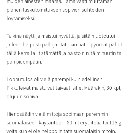
muiden ainesten määrää. Tämä vaati muutaman
pienen laskutoimituksen sopivien suhteiden
löytämiseksi.
Taikina näytti ja maistui hyvältä, ja siitä muotoutui
jälleen helposti palloja. Jätinkin nätin pyöreät pallot
tällä kerralla litistämättä ja paistoin niitä minuutin tai
pari pidempään.
Lopputulos oli vielä parempi kuin edellinen.
Pikkuleivät maistuivat taivaallisille! Määräkin, 30 kpl,
oli juuri sopiva.
Hienosäädin vielä mittoja sopimaan paremmin
suomalaiseen käytäntöön, 80 ml erytritolia tai 115 g
voita kun ei ole helppo mitata suomalaisin mitoin.