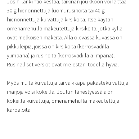
Jos hiilarikiintiö kestää, taikinan joukkoon voi laittaa
30 g hienonnettuja luomurusinoita tai 40 g
hienonnettuja kuivattuja kirsikoita. Itse käytän
omenamehulla makeutettuja kirsikoita
, jotka kyllä
ovat melkoisen makeita. Alla olevassa kuvassa on
pikkuleipiä, joissa on kirsikoita (kerrosvadilla
ylimpänä) ja rusinoita (kerrosvadilla alimpana).
Rusinalliset versiot ovat mielestäni todella hyviä.
Myös muita kuivattuja tai vaikkapa pakastekuivattuja
marjoja voisi kokeilla. Joulun lähestyessä aion
kokeilla kuivattuja,
omenamehulla makeutettuja
karpaloita
.