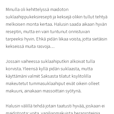
Minulla oli kehittelyssä maidoton
suklaahippukeksiresepti ja keksejä olikin tullut tehtyä
melkoisen monta kertaa. Halusin saada aikaan hyvän
reseptin, mutta en vain tuntunut onnistuvan
tarpeeksi hyvin. Ehkä pidän liikaa voista, jotta sietäisin
kekseissä muita rasvoja…
Jossain vaiheessa suklaahiputkin alkoivat tulla
korvista. Yleensä kyllä pidän suklaasta, mutta
käyttämäni valmiit Saksasta tilatut ksylitolilla
makeutetut tummasuklaahiput eivät oikein olleet
makuuni, ainakaan massoittain syötynä.
Halusin välillä tehdä jotain taatusti hyvää, joskaan ei
maidotonta: voita, vaniljanmakuista heraproteiinia