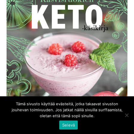
Tämä sivusto käyttää evästeitä, jotka takaavat sivuston
jouhevan toimivuuden. Jos jatkat näillä sivuilla surffaamista,
oletan että tämä sopii sinulle.
Selevä